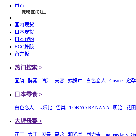
首页
国内现货
日本现货
日本代购
ECC蜂胶
留言板
热门搜索 >
面膜
酵素
清汁
美容
姨妈巾
白色恋人
Cosme
避
日本零食 >
白色恋人
卡乐比
雀巢
TOKYO BANANA
明治
花
大牌母婴 >
花王
大王
贝亲
森永
和光堂
固力果
mama&kids
Sa