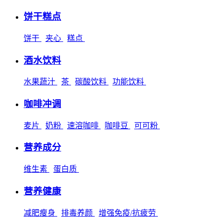
饼干糕点
饼干
夹心
糕点
酒水饮料
水果蔬汁
茶
碳酸饮料
功能饮料
咖啡冲调
麦片
奶粉
速溶咖啡
咖啡豆
可可粉
营养成分
维生素
蛋白质
营养健康
减肥瘦身
排毒养颜
增强免疫/抗疲劳