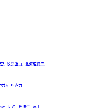
孕套
胶原蛋白
北海道特产
田牧场
巧克力
ssy
明治
爱迪生
津山