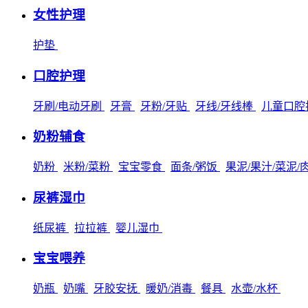
女性护理
护垫
口腔护理
牙刷/电动牙刷
牙膏
牙粉/牙贴
牙线/牙线棒
儿童口腔
奶粉辅食
奶粉
米粉/菜粉
宝宝零食
面条/粥饭
果泥/果汁/菜泥/
尿裤湿巾
纸尿裤
拉拉裤
婴儿湿巾
宝宝喂养
奶瓶
奶嘴
牙胶安抚
暖奶/消毒
餐具
水壶/水杯