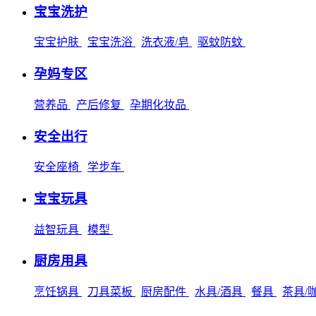
宝宝洗护
宝宝护肤
宝宝洗浴
洗衣液/皂
驱蚊防蚊
孕妈专区
营养品
产后修复
孕期化妆品
安全出行
安全座椅
学步车
宝宝玩具
益智玩具
模型
厨房用具
烹饪锅具
刀具菜板
厨房配件
水具/酒具
餐具
茶具/