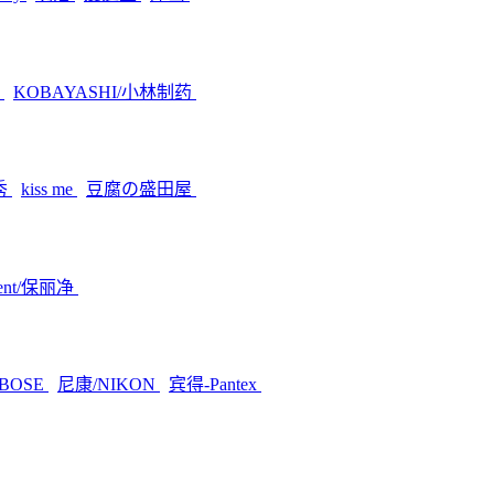
素
KOBAYASHI/小林制药
秀
kiss me
豆腐の盛田屋
dent/保丽净
BOSE
尼康/NIKON
宾得-Pantex