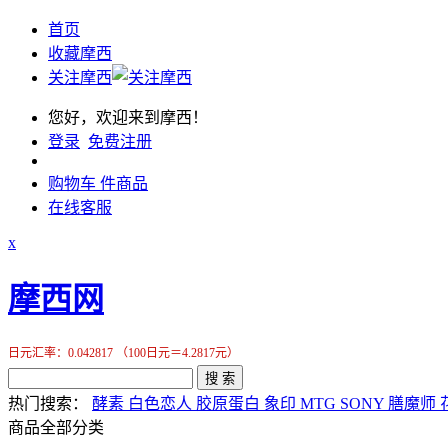
首页
收藏摩西
关注摩西
您好，欢迎来到摩西！
登录
免费注册
购物车
件商品
在线客服
x
摩西网
日元汇率：0.042817 （100日元＝4.2817元）
搜 索
热门搜索：
酵素
白色恋人
胶原蛋白
象印
MTG
SONY
膳魔师
商品全部分类