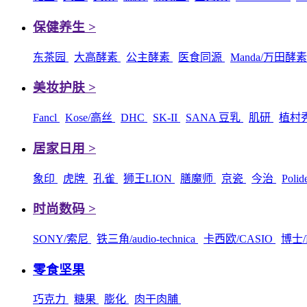
保健养生 >
东茶园
大高酵素
公主酵素
医食同源
Manda/万田酵
美妆护肤 >
Fancl
Kose/高丝
DHC
SK-II
SANA 豆乳
肌研
植村
居家日用 >
象印
虎牌
孔雀
狮王LION
膳魔师
京瓷
今治
Poli
时尚数码 >
SONY/索尼
铁三角/audio-technica
卡西欧/CASIO
博士/
零食坚果
巧克力
糖果
膨化
肉干肉脯