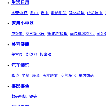
生活日用
水壶/水杯
毛巾
浴巾
收纳用品
净化除味
纸品湿巾
家用小电器
电饭煲
空气净化器
微波炉/烤箱
面包机/松饼机
厨余
美容健康
美容仪
剃须刀
按摩器
汽车装饰
脚垫
坐垫
座套
头枕腰靠
空气净化
车内饰品
摄影摄像
数码相机
镜头