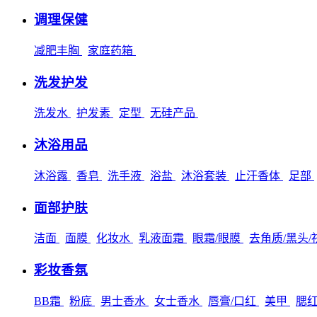
调理保健
减肥丰胸
家庭药箱
洗发护发
洗发水
护发素
定型
无硅产品
沐浴用品
沐浴露
香皂
洗手液
浴盐
沐浴套装
止汗香体
足部
面部护肤
洁面
面膜
化妆水
乳液面霜
眼霜/眼膜
去角质/黑头
彩妆香氛
BB霜
粉底
男士香水
女士香水
唇膏/口红
美甲
腮红