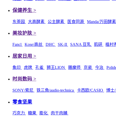
保健养生 >
东茶园
大高酵素
公主酵素
医食同源
Manda/万田酵
美妆护肤 >
Fancl
Kose/高丝
DHC
SK-II
SANA 豆乳
肌研
植村
居家日用 >
象印
虎牌
孔雀
狮王LION
膳魔师
京瓷
今治
Poli
时尚数码 >
SONY/索尼
铁三角/audio-technica
卡西欧/CASIO
博士/
零食坚果
巧克力
糖果
膨化
肉干肉脯