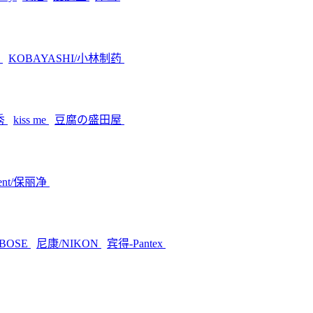
素
KOBAYASHI/小林制药
秀
kiss me
豆腐の盛田屋
dent/保丽净
BOSE
尼康/NIKON
宾得-Pantex