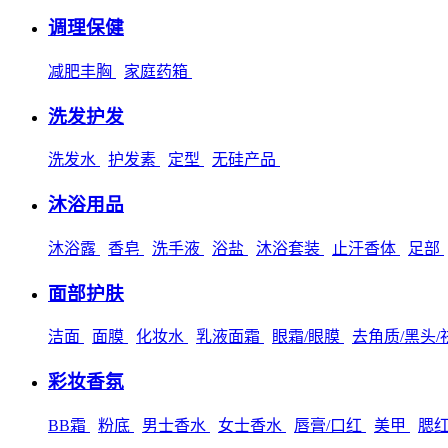
调理保健
减肥丰胸
家庭药箱
洗发护发
洗发水
护发素
定型
无硅产品
沐浴用品
沐浴露
香皂
洗手液
浴盐
沐浴套装
止汗香体
足部
面部护肤
洁面
面膜
化妆水
乳液面霜
眼霜/眼膜
去角质/黑头
彩妆香氛
BB霜
粉底
男士香水
女士香水
唇膏/口红
美甲
腮红