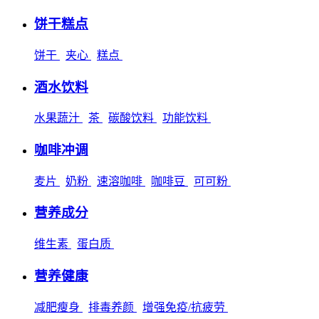
饼干糕点
饼干
夹心
糕点
酒水饮料
水果蔬汁
茶
碳酸饮料
功能饮料
咖啡冲调
麦片
奶粉
速溶咖啡
咖啡豆
可可粉
营养成分
维生素
蛋白质
营养健康
减肥瘦身
排毒养颜
增强免疫/抗疲劳