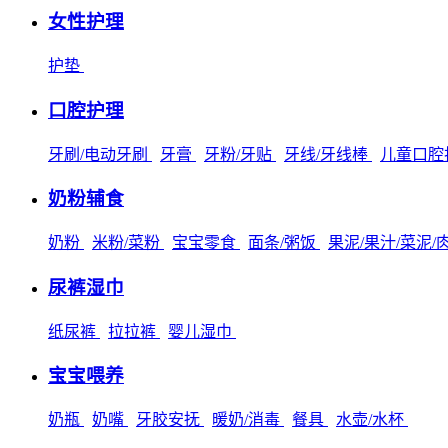
女性护理
护垫
口腔护理
牙刷/电动牙刷
牙膏
牙粉/牙贴
牙线/牙线棒
儿童口腔
奶粉辅食
奶粉
米粉/菜粉
宝宝零食
面条/粥饭
果泥/果汁/菜泥/
尿裤湿巾
纸尿裤
拉拉裤
婴儿湿巾
宝宝喂养
奶瓶
奶嘴
牙胶安抚
暖奶/消毒
餐具
水壶/水杯