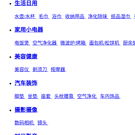
生活日用
水壶/水杯
毛巾
浴巾
收纳用品
净化除味
纸品湿巾
家用小电器
电饭煲
空气净化器
微波炉/烤箱
面包机/松饼机
厨余
美容健康
美容仪
剃须刀
按摩器
汽车装饰
脚垫
坐垫
座套
头枕腰靠
空气净化
车内饰品
摄影摄像
数码相机
镜头