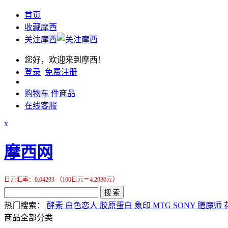
首页
收藏摩西
关注摩西
您好，欢迎来到摩西！
登录
免费注册
购物车
件商品
在线客服
x
摩西网
日元汇率：0.04293 （100日元＝4.2930元）
搜 索
热门搜索：
酵素
白色恋人
胶原蛋白
象印
MTG
SONY
膳魔师
商品全部分类