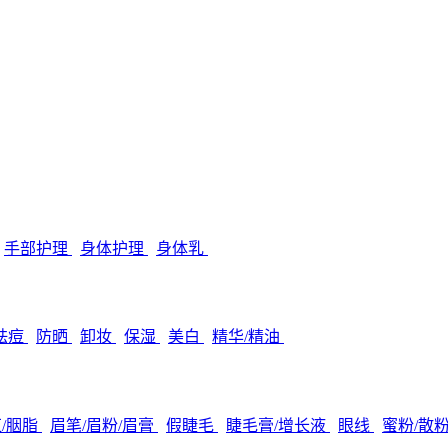
手部护理
身体护理
身体乳
/祛痘
防晒
卸妆
保湿
美白
精华/精油
/胭脂
眉笔/眉粉/眉膏
假睫毛
睫毛膏/增长液
眼线
蜜粉/散