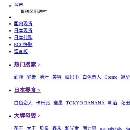
首页
国内现货
日本现货
日本代购
ECC蜂胶
留言板
热门搜索 >
面膜
酵素
清汁
美容
姨妈巾
白色恋人
Cosme
避
日本零食 >
白色恋人
卡乐比
雀巢
TOKYO BANANA
明治
花
大牌母婴 >
花王
大王
贝亲
森永
和光堂
固力果
mama&kids
Sa