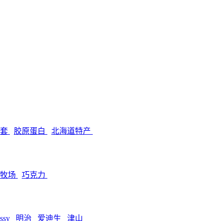
孕套
胶原蛋白
北海道特产
田牧场
巧克力
ssy
明治
爱迪生
津山