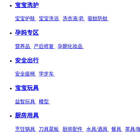
宝宝洗护
宝宝护肤
宝宝洗浴
洗衣液/皂
驱蚊防蚊
孕妈专区
营养品
产后修复
孕期化妆品
安全出行
安全座椅
学步车
宝宝玩具
益智玩具
模型
厨房用具
烹饪锅具
刀具菜板
厨房配件
水具/酒具
餐具
茶具/