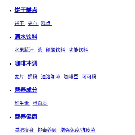
饼干糕点
饼干
夹心
糕点
酒水饮料
水果蔬汁
茶
碳酸饮料
功能饮料
咖啡冲调
麦片
奶粉
速溶咖啡
咖啡豆
可可粉
营养成分
维生素
蛋白质
营养健康
减肥瘦身
排毒养颜
增强免疫/抗疲劳