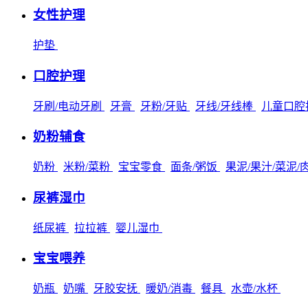
女性护理
护垫
口腔护理
牙刷/电动牙刷
牙膏
牙粉/牙贴
牙线/牙线棒
儿童口腔
奶粉辅食
奶粉
米粉/菜粉
宝宝零食
面条/粥饭
果泥/果汁/菜泥/
尿裤湿巾
纸尿裤
拉拉裤
婴儿湿巾
宝宝喂养
奶瓶
奶嘴
牙胶安抚
暖奶/消毒
餐具
水壶/水杯