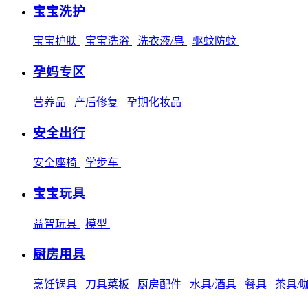
宝宝洗护
宝宝护肤
宝宝洗浴
洗衣液/皂
驱蚊防蚊
孕妈专区
营养品
产后修复
孕期化妆品
安全出行
安全座椅
学步车
宝宝玩具
益智玩具
模型
厨房用具
烹饪锅具
刀具菜板
厨房配件
水具/酒具
餐具
茶具/