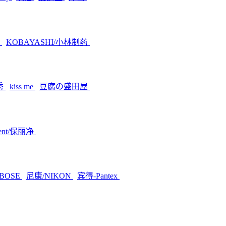
素
KOBAYASHI/小林制药
秀
kiss me
豆腐の盛田屋
dent/保丽净
BOSE
尼康/NIKON
宾得-Pantex