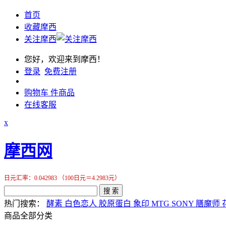
首页
收藏摩西
关注摩西
您好，欢迎来到摩西！
登录
免费注册
购物车
件商品
在线客服
x
摩西网
日元汇率：0.042983 （100日元＝4.2983元）
搜 索
热门搜索：
酵素
白色恋人
胶原蛋白
象印
MTG
SONY
膳魔师
商品全部分类