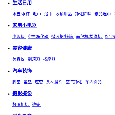
生活日用
水壶/水杯
毛巾
浴巾
收纳用品
净化除味
纸品湿巾
家用小电器
电饭煲
空气净化器
微波炉/烤箱
面包机/松饼机
厨余
美容健康
美容仪
剃须刀
按摩器
汽车装饰
脚垫
坐垫
座套
头枕腰靠
空气净化
车内饰品
摄影摄像
数码相机
镜头