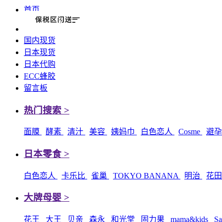
首页
国内现货
日本现货
日本代购
ECC蜂胶
留言板
热门搜索 >
面膜
酵素
清汁
美容
姨妈巾
白色恋人
Cosme
避
日本零食 >
白色恋人
卡乐比
雀巢
TOKYO BANANA
明治
花
大牌母婴 >
花王
大王
贝亲
森永
和光堂
固力果
mama&kids
Sa