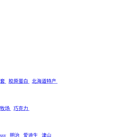
孕套
胶原蛋白
北海道特产
田牧场
巧克力
ssy
明治
爱迪生
津山