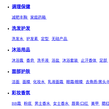
调理保健
减肥丰胸
家庭药箱
洗发护发
洗发水
护发素
定型
无硅产品
沐浴用品
沐浴露
香皂
洗手液
浴盐
沐浴套装
止汗香体
足部
面部护肤
洁面
面膜
化妆水
乳液面霜
眼霜/眼膜
去角质/黑头
彩妆香氛
BB霜
粉底
男士香水
女士香水
唇膏/口红
美甲
腮红