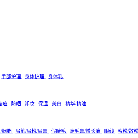
手部护理
身体护理
身体乳
/祛痘
防晒
卸妆
保湿
美白
精华/精油
/胭脂
眉笔/眉粉/眉膏
假睫毛
睫毛膏/增长液
眼线
蜜粉/散