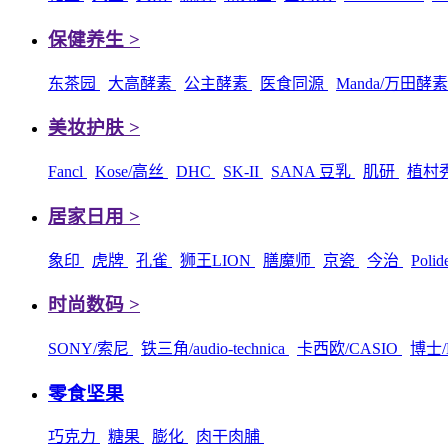
保健养生 >
东茶园
大高酵素
公主酵素
医食同源
Manda/万田酵
美妆护肤 >
Fancl
Kose/高丝
DHC
SK-II
SANA 豆乳
肌研
植村
居家日用 >
象印
虎牌
孔雀
狮王LION
膳魔师
京瓷
今治
Poli
时尚数码 >
SONY/索尼
铁三角/audio-technica
卡西欧/CASIO
博士/
零食坚果
巧克力
糖果
膨化
肉干肉脯