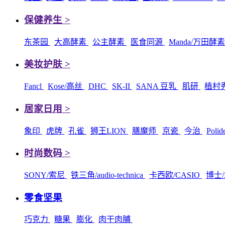
保健养生 >
东茶园
大高酵素
公主酵素
医食同源
Manda/万田酵
美妆护肤 >
Fancl
Kose/高丝
DHC
SK-II
SANA 豆乳
肌研
植村
居家日用 >
象印
虎牌
孔雀
狮王LION
膳魔师
京瓷
今治
Poli
时尚数码 >
SONY/索尼
铁三角/audio-technica
卡西欧/CASIO
博士/
零食坚果
巧克力
糖果
膨化
肉干肉脯