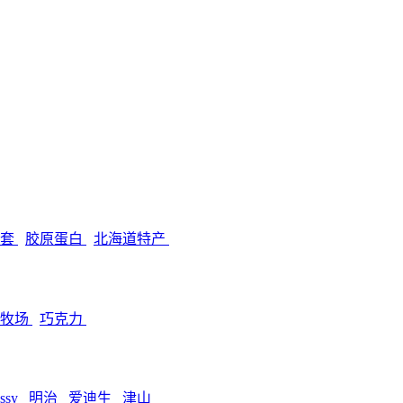
孕套
胶原蛋白
北海道特产
田牧场
巧克力
ssy
明治
爱迪生
津山