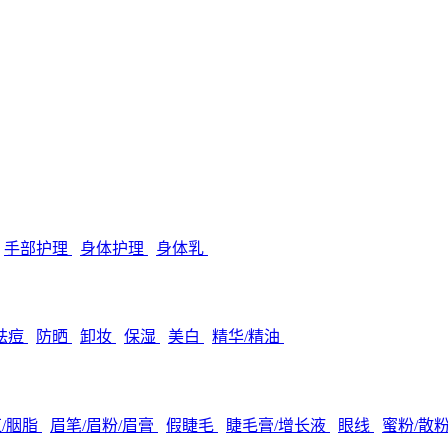
手部护理
身体护理
身体乳
/祛痘
防晒
卸妆
保湿
美白
精华/精油
/胭脂
眉笔/眉粉/眉膏
假睫毛
睫毛膏/增长液
眼线
蜜粉/散