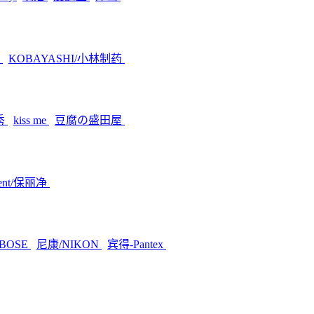
素
KOBAYASHI/小林制药
秀
kiss me
豆腐の盛田屋
dent/保丽净
BOSE
尼康/NIKON
宾得-Pantex