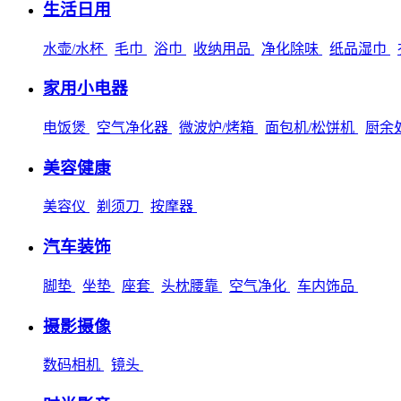
生活日用
水壶/水杯
毛巾
浴巾
收纳用品
净化除味
纸品湿巾
家用小电器
电饭煲
空气净化器
微波炉/烤箱
面包机/松饼机
厨余
美容健康
美容仪
剃须刀
按摩器
汽车装饰
脚垫
坐垫
座套
头枕腰靠
空气净化
车内饰品
摄影摄像
数码相机
镜头