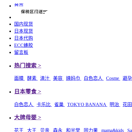
首页
国内现货
日本现货
日本代购
ECC蜂胶
留言板
热门搜索 >
面膜
酵素
清汁
美容
姨妈巾
白色恋人
Cosme
避
日本零食 >
白色恋人
卡乐比
雀巢
TOKYO BANANA
明治
花
大牌母婴 >
花王
大王
贝亲
森永
和光堂
固力果
mama&kids
Sa