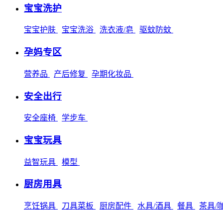
宝宝洗护
宝宝护肤
宝宝洗浴
洗衣液/皂
驱蚊防蚊
孕妈专区
营养品
产后修复
孕期化妆品
安全出行
安全座椅
学步车
宝宝玩具
益智玩具
模型
厨房用具
烹饪锅具
刀具菜板
厨房配件
水具/酒具
餐具
茶具/