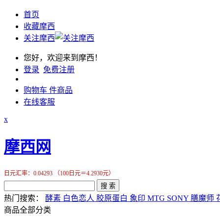
首页
收藏摩西
关注摩西
您好，欢迎来到摩西！
登录
免费注册
购物车
件商品
在线客服
x
摩西网
日元汇率：0.04293 （100日元＝4.2930元）
搜 索
热门搜索：
酵素
白色恋人
胶原蛋白
象印
MTG
SONY
膳魔师
商品全部分类