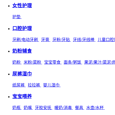
女性护理
护垫
口腔护理
牙刷/电动牙刷
牙膏
牙粉/牙贴
牙线/牙线棒
儿童口腔
奶粉辅食
奶粉
米粉/菜粉
宝宝零食
面条/粥饭
果泥/果汁/菜泥/
尿裤湿巾
纸尿裤
拉拉裤
婴儿湿巾
宝宝喂养
奶瓶
奶嘴
牙胶安抚
暖奶/消毒
餐具
水壶/水杯