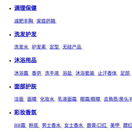
调理保健
减肥丰胸
家庭药箱
洗发护发
洗发水
护发素
定型
无硅产品
沐浴用品
沐浴露
香皂
洗手液
浴盐
沐浴套装
止汗香体
足部
面部护肤
洁面
面膜
化妆水
乳液面霜
眼霜/眼膜
去角质/黑头
彩妆香氛
BB霜
粉底
男士香水
女士香水
唇膏/口红
美甲
腮红